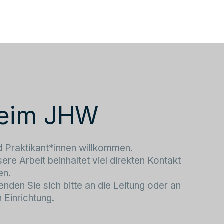
 beim JHW
nd Praktikant*innen willkommen.
sere Arbeit beinhaltet viel direkten Kontakt
en.
den Sie sich bitte an die Leitung oder an
 Einrichtung.