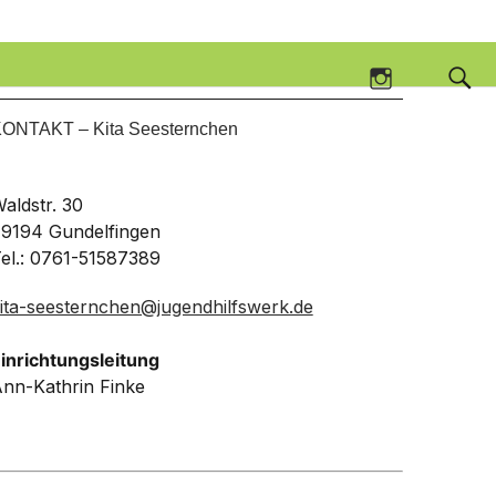
Instag
.V.
Instagram
ONTAKT – Kita Seesternchen
aldstr. 30
9194 Gundelfingen
el.: 0761-51587389
ita-seesternchen@jugendhilfswerk.de
inrichtungsleitung
nn-Kathrin Finke