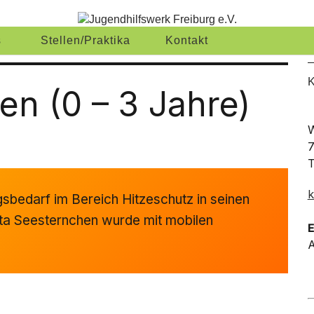
erk Freiburg e
RWIRKLICHEN
s
Stellen/Praktika
Kontakt
K
en (0 – 3 Jahre)
W
7
T
k
sbedarf im Bereich Hitzeschutz in seinen
Kita Seesternchen wurde mit mobilen
E
A