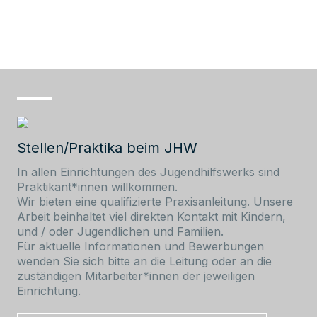
Stellen/Praktika beim JHW
In allen Einrichtungen des Jugendhilfswerks sind
Praktikant*innen willkommen.
Wir bieten eine qualifizierte Praxisanleitung. Unsere
Arbeit beinhaltet viel direkten Kontakt mit Kindern,
und / oder Jugendlichen und Familien.
Für aktuelle Informationen und Bewerbungen
wenden Sie sich bitte an die Leitung oder an die
zuständigen Mitarbeiter*innen der jeweiligen
Einrichtung.