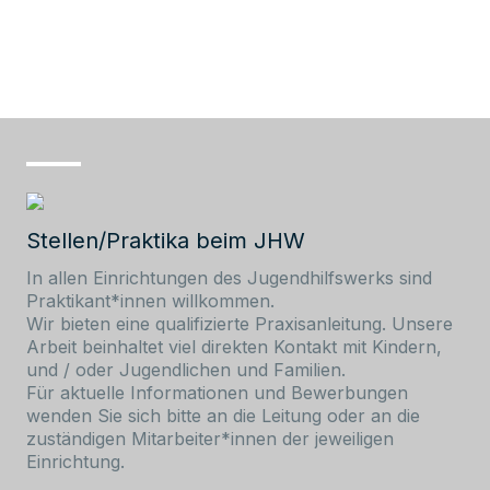
Stellen/Praktika beim JHW
In allen Einrichtungen des Jugendhilfswerks sind
Praktikant*innen willkommen.
Wir bieten eine qualifizierte Praxisanleitung. Unsere
Arbeit beinhaltet viel direkten Kontakt mit Kindern,
und / oder Jugendlichen und Familien.
Für aktuelle Informationen und Bewerbungen
wenden Sie sich bitte an die Leitung oder an die
zuständigen Mitarbeiter*innen der jeweiligen
Einrichtung.