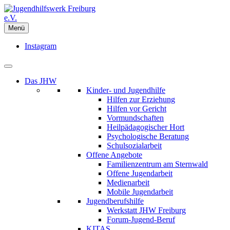
Jugendhilfswerk Freiburg e.V.
Menü
Aufwachsen begleiten – Chancengleichheit verwirklichen
Instagram
Das JHW
Kinder- und Jugendhilfe
Hilfen zur Erziehung
Hilfen vor Gericht
Vormundschaften
Heilpädagogischer Hort
Psychologische Beratung
Schulsozialarbeit
Offene Angebote
Familienzentrum am Sternwald
Offene Jugendarbeit
Medienarbeit
Mobile Jugendarbeit
Jugendberufshilfe
Werkstatt JHW Freiburg
Forum-Jugend-Beruf
KITAS