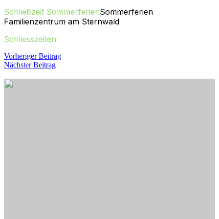
Schließzeit Sommerferien
Sommerferien
Familienzentrum am Sternwald
Schliesszeiten
Beitragsnavigation
Vorheriger
Vorheriger Beitrag
Nächster
Beitrag
Nächster Beitrag
Beitrag