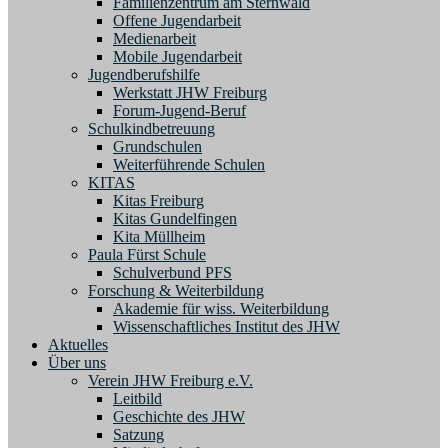
Familienzentrum am Sternwald
Offene Jugendarbeit
Medienarbeit
Mobile Jugendarbeit
Jugendberufshilfe
Werkstatt JHW Freiburg
Forum-Jugend-Beruf
Schulkindbetreuung
Grundschulen
Weiterführende Schulen
KITAS
Kitas Freiburg
Kitas Gundelfingen
Kita Müllheim
Paula Fürst Schule
Schulverbund PFS
Forschung & Weiterbildung
Akademie für wiss. Weiterbildung
Wissenschaftliches Institut des JHW
Aktuelles
Über uns
Verein JHW Freiburg e.V.
Leitbild
Geschichte des JHW
Satzung