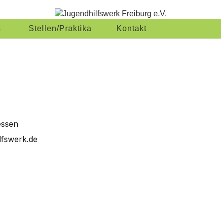
erk Freiburg e
RWIRKLICHEN
s
Stellen/Praktika
Kontakt
essen
lfswerk.de